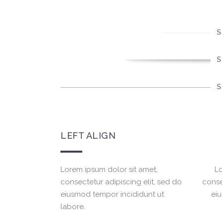
S
S
S
LEFT ALIGN
Lorem ipsum dolor sit amet,
Lo
consectetur adipiscing elit, sed do
conse
eiusmod tempor incididunt ut
ei
labore.