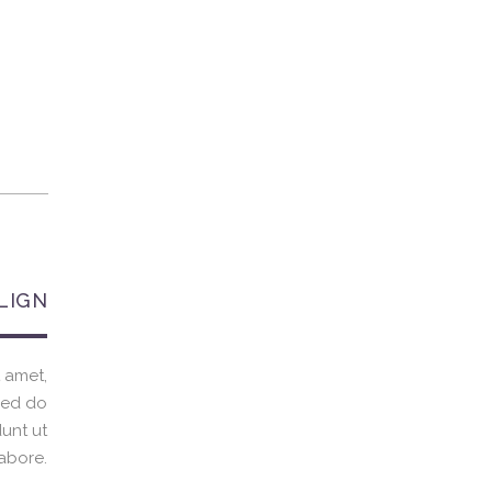
LIGN
 amet,
 sed do
unt ut
labore.